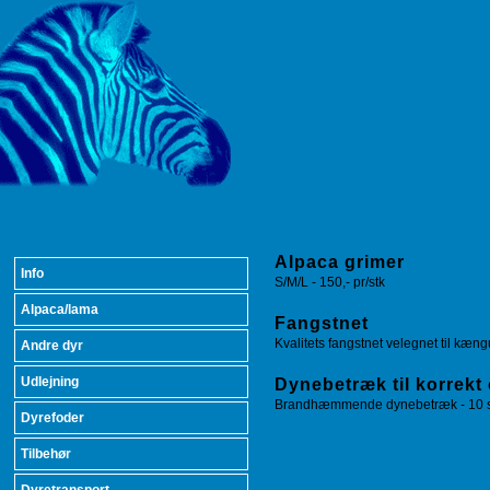
Alpaca grimer
Info
S/M/L - 150,- pr/stk
Alpaca/lama
Fangstnet
Kvalitets fangstnet velegnet til kæn
Andre dyr
Udlejning
Dynebetræk til korrekt
Brandhæmmende dynebetræk - 10 st
Dyrefoder
Tilbehør