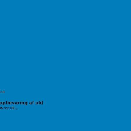
guru
 opbevaring af uld
k for 100,-